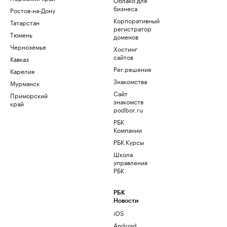
бизнеса
Ростов-на-Дону
Корпоративный
Татарстан
регистратор
Тюмень
доменов
Черноземье
Хостинг
сайтов
Кавказ
Рег.решения
Карелия
Знакомства
Мурманск
Сайт
Приморский
знакомств
край
podbor.ru
РБК
Компании
РБК Курсы
Школа
управления
РБК
РБК
Новости
iOS
Android