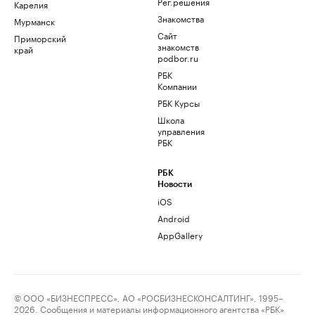
Рег.решения
Карелия
Знакомства
Мурманск
Сайт
Приморский
знакомств
край
podbor.ru
РБК
Компании
РБК Курсы
Школа
управления
РБК
РБК
Новости
iOS
Android
AppGallery
© ООО «БИЗНЕСПРЕСС», АО «РОСБИЗНЕСКОНСАЛТИНГ», 1995–
2026. Сообщения и материалы информационного агентства «РБК»