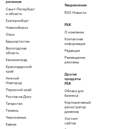
регионов
Уведомления
Санкт-Петербург
RSS Новости
и область
Екатеринбург
РБК
Новосибирск
О компании
Омск
Контактная
Башкортостан
информация
Вологодская
Редакция
область
Размещение
Калининград
рекламы
Краснодарский
край
Другие
Нижний
продукты
Новгород
РБК
Пермский край
Облако для
бизнеса
Ростов-на-Дону
Корпоративный
Татарстан
регистратор
Тюмень
доменов
Черноземье
Хостинг
сайтов
Кавказ