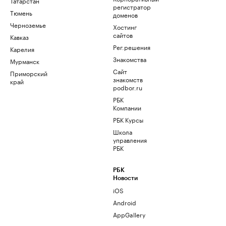
Татарстан
регистратор
Тюмень
доменов
Черноземье
Хостинг
сайтов
Кавказ
Рег.решения
Карелия
Знакомства
Мурманск
Сайт
Приморский
знакомств
край
podbor.ru
РБК
Компании
РБК Курсы
Школа
управления
РБК
РБК
Новости
iOS
Android
AppGallery