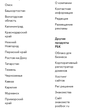
О компании
Омск
Контактная
Башкортостан
информация
Вологодская
Редакция
область
Размещение
Калининград
рекламы
Краснодарский
край
Другие
Нижний
продукты
Новгород
РБК
Пермский край
Облако для
бизнеса
Ростов-на-Дону
Корпоративный
Татарстан
регистратор
Тюмень
доменов
Черноземье
Хостинг
сайтов
Кавказ
Рег.решения
Карелия
Знакомства
Мурманск
Сайт
Приморский
знакомств
край
podbor.ru