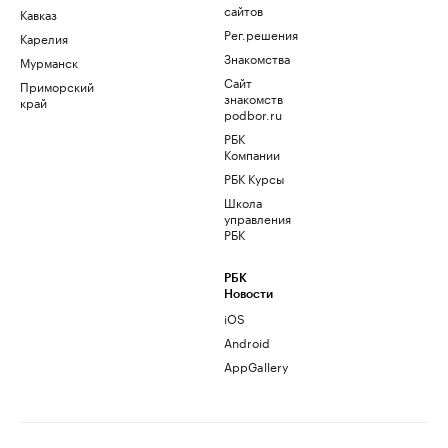
сайтов
Кавказ
Рег.решения
Карелия
Знакомства
Мурманск
Сайт
Приморский
знакомств
край
podbor.ru
РБК
Компании
РБК Курсы
Школа
управления
РБК
РБК
Новости
iOS
Android
AppGallery