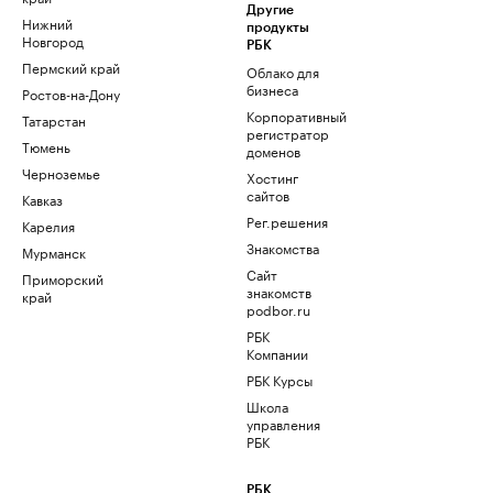
Другие
Нижний
продукты
Новгород
РБК
Пермский край
Облако для
бизнеса
Ростов-на-Дону
Корпоративный
Татарстан
регистратор
Тюмень
доменов
Черноземье
Хостинг
сайтов
Кавказ
Рег.решения
Карелия
Знакомства
Мурманск
Сайт
Приморский
знакомств
край
podbor.ru
РБК
Компании
РБК Курсы
Школа
управления
РБК
РБК