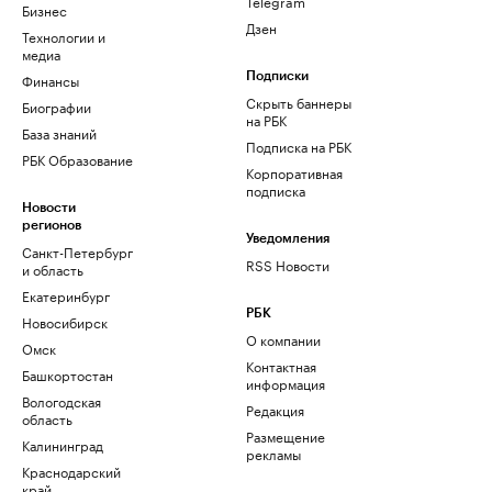
Telegram
Бизнес
Дзен
Технологии и
медиа
Финансы
Подписки
Скрыть баннеры
Биографии
на РБК
База знаний
Подписка на РБК
РБК Образование
Корпоративная
подписка
Новости
регионов
Уведомления
Санкт-Петербург
RSS Новости
и область
Екатеринбург
РБК
Новосибирск
О компании
Омск
Контактная
Башкортостан
информация
Вологодская
Редакция
область
Размещение
Калининград
рекламы
Краснодарский
край