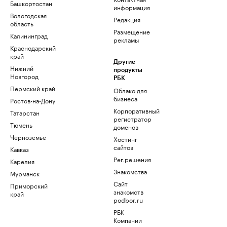
Башкортостан
информация
Вологодская
Редакция
область
Размещение
Калининград
рекламы
Краснодарский
край
Другие
Нижний
продукты
Новгород
РБК
Пермский край
Облако для
бизнеса
Ростов-на-Дону
Корпоративный
Татарстан
регистратор
Тюмень
доменов
Черноземье
Хостинг
сайтов
Кавказ
Рег.решения
Карелия
Знакомства
Мурманск
Сайт
Приморский
знакомств
край
podbor.ru
РБК
Компании