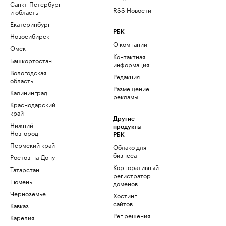
Санкт-Петербург
RSS Новости
и область
Екатеринбург
РБК
Новосибирск
О компании
Омск
Контактная
Башкортостан
информация
Вологодская
Редакция
область
Размещение
Калининград
рекламы
Краснодарский
край
Другие
Нижний
продукты
Новгород
РБК
Пермский край
Облако для
бизнеса
Ростов-на-Дону
Корпоративный
Татарстан
регистратор
Тюмень
доменов
Черноземье
Хостинг
сайтов
Кавказ
Рег.решения
Карелия