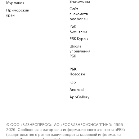
Знакомства
Мурманск
Сайт
Приморский
знакомств
край
podbor.ru
РБК
Компании
РБК Курсы
Школа
управления
РБК
РБК
Новости
iOS
Android
AppGallery
© ООО «БИЗНЕСПРЕСС», АО «РОСБИЗНЕСКОНСАЛТИНГ», 1995–
2026. Сообщения и материалы информационного агентства «РБК»
(свидетельство о регистрации средства массовой информации
выдано Федеральной службой по надзору в сфере связи,