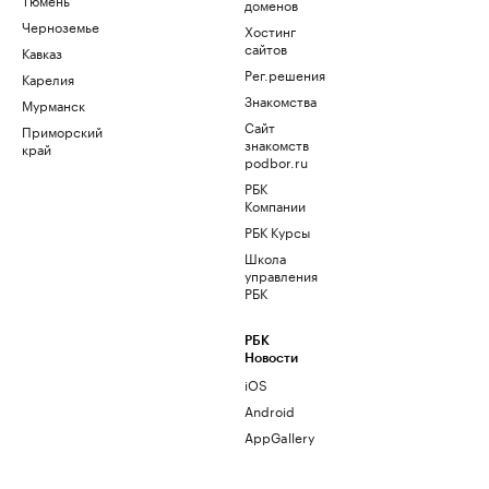
доменов
Черноземье
Хостинг
сайтов
Кавказ
Рег.решения
Карелия
Знакомства
Мурманск
Сайт
Приморский
знакомств
край
podbor.ru
РБК
Компании
РБК Курсы
Школа
управления
РБК
РБК
Новости
iOS
Android
AppGallery