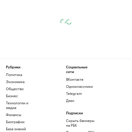
Рубрики
Социальные
сети
Политика
ВКонтакте
Экономика
Одноклассники
Общество
Telegram
Бизнес
Дзен
Технологии и
медиа
Финансы
Подписки
Скрыть баннеры
Биографии
на РБК
База знаний
Подписка на РБК