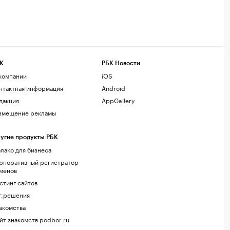
К
РБК Новости
компании
iOS
нтактная информация
Android
дакция
AppGallery
змещение рекламы
угие продукты РБК
лако для бизнеса
рпоративный регистратор
менов
стинг сайтов
г.решения
акомства
йт знакомств podbor.ru