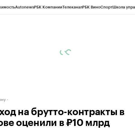
жимость
Autonews
РБК Компании
Телеканал
РБК Вино
Спорт
Школа упра
д
Стиль
Крипто
РБК Бизнес-среда
Дискуссионный клуб
Исследования
К
рагентов
Политика
Экономика
Бизнес
Технологии и медиа
Финансы
Рын
ону
ход на брутто-контракты в
ове оценили в ₽10 млрд