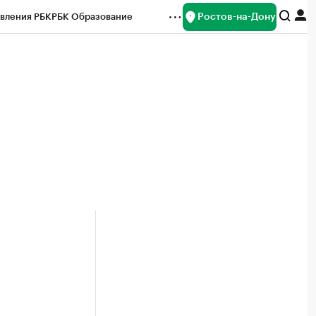
Ростов-на-Дону
вления РБК
РБК Образование
редитные рейтинги
Франшизы
Газета
ок наличной валюты