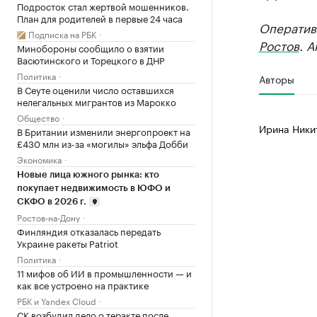
Подросток стал жертвой мошенников.
План для родителей в первые 24 часа
Оператив
Подписка на РБК
Ростов
. 
Минобороны сообщило о взятии
Васютинского и Торецкого в ДНР
Политика
Авторы
В Сеуте оценили число оставшихся
нелегальных мигрантов из Марокко
Общество
Ирина Ники
В Британии изменили энергопроект на
£430 млн из-за «могилы» эльфа Добби
Экономика
Новые лица южного рынка: кто
покупает недвижимость в ЮФО и
СКФО в 2026 г.
Ростов-на-Дону
Финляндия отказалась передать
Украине ракеты Patriot
Политика
11 мифов об ИИ в промышленности — и
как все устроено на практике
РБК и Yandex Cloud
СК возбудил дело о теракте после