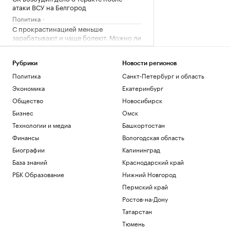
атаки ВСУ на Белгород
Политика
С прокрастинацией меньше
зарабатывают и чаще болеют. Можно ли
ее победить
Подписка на РБК
Рубрики
Новости регионов
На западе Словакии объявили режим
Политика
Санкт-Петербург и область
ЧС из-за пожара на военном полигоне
Общество
Экономика
Екатеринбург
В разные корзины: как сберечь
Общество
Новосибирск
накопления в период турбулентности
Бизнес
Омск
РБК и Сбер
Технологии и медиа
Башкортостан
В Белгороде повреждены около 30
многоэтажек после ночной атаки
Финансы
Вологодская область
дронов
Биографии
Калининград
Политика
База знаний
Краснодарский край
РБК Образование
Нижний Новгород
Загрузить еще
Пермский край
Ростов-на-Дону
Татарстан
Тюмень