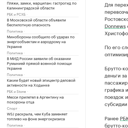
Пляжи, замки, марципан: гастрогид по
Для перех
Калининградской области
перевозчи
РБК и РСХБ
Ростовско
В Московской области объявили
беспилотную опасность
Donnews
Политика
Христофо
Минобороны сообщило об ударах по
энергообъектам и аэродрому на
По его сл
Украине
Политика
оптимизи
В МИД России заявили об оказании
Румынией прямой военной помощи
Брутто-ко
Украине
деньги за
Политика
Каким будет новый эпицентр деловой
пассажиро
активности на Ходынке
графика и
РБК и Stone
поездок и
Месси прилетел в Аргентину на
похороны отца
субсидии
Спорт
WSJ раскрыла, чем Куба заменяет
Ранее
РБК
топливо на фоне энергокризиса
брутто-ко
Политика