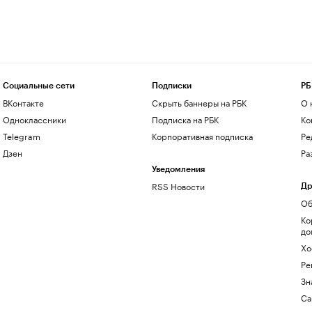
Социальные сети
Подписки
РБ
ВКонтакте
Скрыть баннеры на РБК
О 
Одноклассники
Подписка на РБК
Ко
Telegram
Корпоративная подписка
Ре
Дзен
Ра
Уведомления
RSS Новости
Др
Об
Ко
до
Хо
Ре
Зн
Са