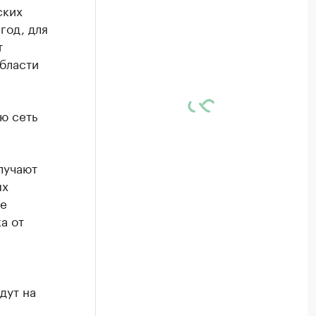
ских
год, для
т
бласти
ю сеть
лучают
ых
ие
а от
дут на