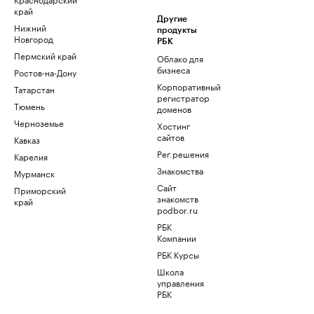
край
Другие
Нижний
продукты
Новгород
РБК
Пермский край
Облако для
бизнеса
Ростов-на-Дону
Корпоративный
Татарстан
регистратор
Тюмень
доменов
Черноземье
Хостинг
сайтов
Кавказ
Рег.решения
Карелия
Знакомства
Мурманск
Сайт
Приморский
знакомств
край
podbor.ru
РБК
Компании
РБК Курсы
Школа
управления
РБК