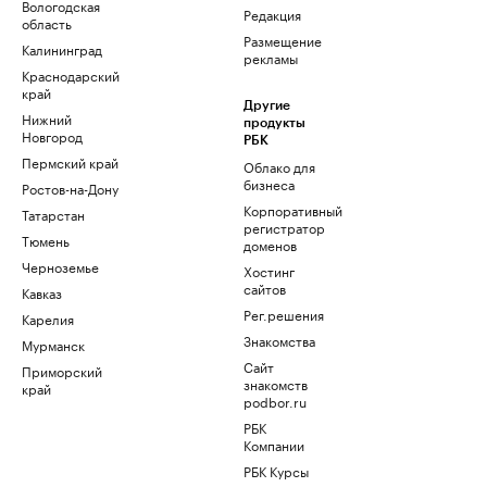
Вологодская
Редакция
область
Размещение
Калининград
рекламы
Краснодарский
край
Другие
Нижний
продукты
Новгород
РБК
Пермский край
Облако для
бизнеса
Ростов-на-Дону
Корпоративный
Татарстан
регистратор
Тюмень
доменов
Черноземье
Хостинг
сайтов
Кавказ
Рег.решения
Карелия
Знакомства
Мурманск
Сайт
Приморский
знакомств
край
podbor.ru
РБК
Компании
РБК Курсы