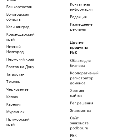
Контактная
Башкортостан
информация
Вологодская
Редакция
область
Размещение
Калининград
рекламы
Краснодарский
край
Другие
Нижний
продукты
Новгород
РБК
Пермский край
Облако для
бизнеса
Ростов-на-Дону
Корпоративный
Татарстан
регистратор
Тюмень
доменов
Черноземье
Хостинг
сайтов
Кавказ
Рег.решения
Карелия
Знакомства
Мурманск
Сайт
Приморский
знакомств
край
podbor.ru
РБК
Компании