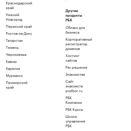
Краснодарский
край
Другие
Нижний
продукты
Новгород
РБК
Пермский край
Облако для
бизнеса
Ростов-на-Дону
Корпоративный
Татарстан
регистратор
Тюмень
доменов
Черноземье
Хостинг
сайтов
Кавказ
Рег.решения
Карелия
Знакомства
Мурманск
Сайт
Приморский
знакомств
край
podbor.ru
РБК
Компании
РБК Курсы
Школа
управления
РБК