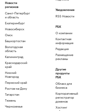
Новости
регионов
Уведомления
Санкт-Петербург
RSS Новости
и область
Екатеринбург
РБК
Новосибирск
О компании
Омск
Контактная
Башкортостан
информация
Вологодская
Редакция
область
Размещение
Калининград
рекламы
Краснодарский
край
Другие
Нижний
продукты
Новгород
РБК
Пермский край
Облако для
бизнеса
Ростов-на-Дону
Корпоративный
Татарстан
регистратор
Тюмень
доменов
Черноземье
Хостинг
сайтов