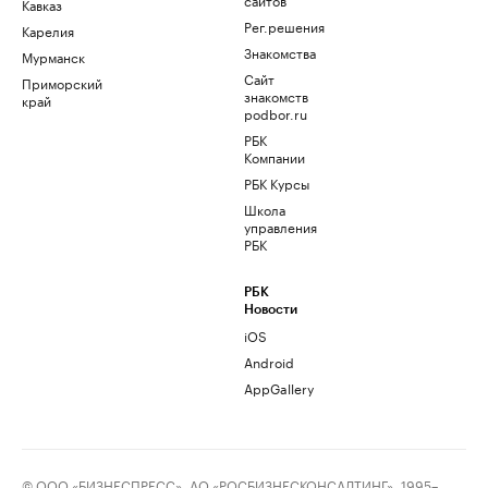
Кавказ
Рег.решения
Карелия
Знакомства
Мурманск
Сайт
Приморский
знакомств
край
podbor.ru
РБК
Компании
РБК Курсы
Школа
управления
РБК
РБК
Новости
iOS
Android
AppGallery
© ООО «БИЗНЕСПРЕСС», АО «РОСБИЗНЕСКОНСАЛТИНГ», 1995–