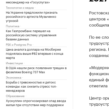
мессенджер на «Госуслугах»
Технологии и медиа
Ростовска
На Украине предложили признать
российского артиста Музыченко
центров «
угрозой
сообщила
Политика
Как Газпромбанк перешел на
российскую систему управления
По ее сло
базами данных
трудоуст
РБК и Postgres Pro
региона. 
Цена аналога доллара на Мосбирже
поднялась выше ₽82 впервые с конца
созданных
марта
Инвестиции
«Модерни
В США нашли риск появления трещин в
фюзеляже Boeing 737 Max
функцион
Экономика
единый ф
Борьба с тревожностью и детокс
отметила
команды: как снизить стресс топ-
менеджеров
Образование
Центр ор
Хуснуллин спрогнозировал спад ввода
трудоустр
жилья при отсутствии мер поддержки