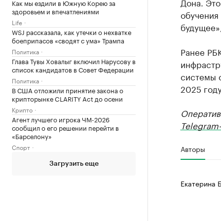
Дона. Это
Как мы ездили в Южную Корею за
здоровьем и впечатлениями
обучения
Life
будущее»
WSJ рассказала, как утечки о нехватке
боеприпасов «сводят с ума» Трампа
Ранее РБ
Политика
Глава Тувы Ховалыг включил Нарусову в
инфрастр
список кандидатов в Совет Федерации
системы о
Политика
2025 году
В США отложили принятие закона о
крипторынке CLARITY Act до осени
Крипто
Оператив
Агент лучшего игрока ЧМ-2026
Telegram-
сообщил о его решении перейти в
«Барселону»
Спорт
Авторы
Загрузить еще
Екатерина 