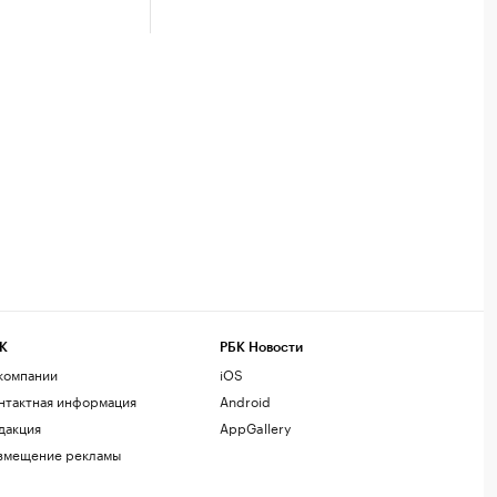
К
РБК Новости
компании
iOS
нтактная информация
Android
дакция
AppGallery
змещение рекламы