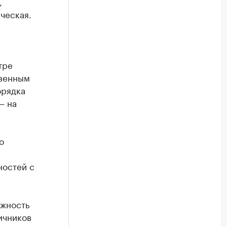
,
ческая.
тре
твенным
орядка
— на
о
ностей с
ожность
ичников