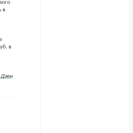
вого
 в
е
уб. в
в
Дзен