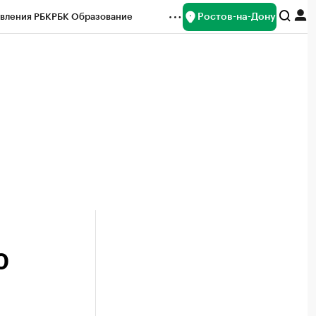
Ростов-на-Дону
вления РБК
РБК Образование
редитные рейтинги
Франшизы
Газета
ок наличной валюты
0