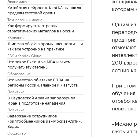
женщинам
Экономика
Китайская нейросеть Kimi K3 вышла за
которым н
пределы тестовой среды
Технологии и медиа
Одним из
Как формируется отрасль
стратегических металлов в России
переподг
Компании
предприят
11 мифов об ИИ в промышленности — и
отмечают
как все устроено на практике
интеллект
РБК и Yandex Cloud
200 взро
Что такое Executive MBA и зачем
получать эту степень
летние ка
Образование
Что известно об атаках БПЛА на
При этом
регионы России. Главное к 7 августа
Политика
обучения 
В Саудовской Аравии заподозрили
отработк
Иран в подготовке нападения
невысоко
Политика
Задержание сотрудников
криптообменников из «Москва-Сити».
«Можно р
Видео
взять ипо
Общество