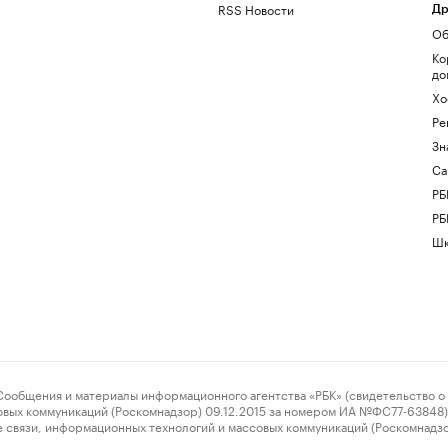
RSS Новости
Др
Об
Ко
до
Хо
Ре
Зн
Са
РБ
РБ
Шк
ения и материалы информационного агентства «РБК» (свидетельство о 
овых коммуникаций (Роскомнадзор) 09.12.2015 за номером ИА №ФС77-63848) 
 связи, информационных технологий и массовых коммуникаций (Роскомнадз