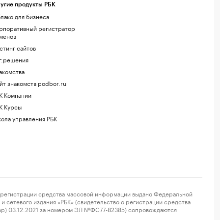
угие продукты РБК
лако для бизнеса
рпоративный регистратор
менов
стинг сайтов
г.решения
акомства
йт знакомств podbor.ru
К Компании
К Курсы
ола управления РБК
регистрации средства массовой информации выдано Федеральной
и сетевого издания «РБК» (свидетельство о регистрации средства
ор) 03.12.2021 за номером ЭЛ №ФС77-82385) сопровождаются