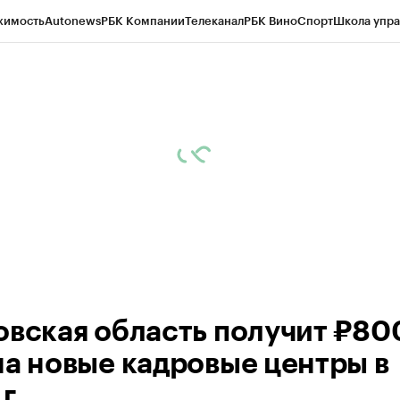
жимость
Autonews
РБК Компании
Телеканал
РБК Вино
Спорт
Школа упра
д
Стиль
Крипто
РБК Бизнес-среда
Дискуссионный клуб
Исследования
К
рагентов
Политика
Экономика
Бизнес
Технологии и медиа
Финансы
Рын
овская область получит ₽80
на новые кадровые центры в
г.