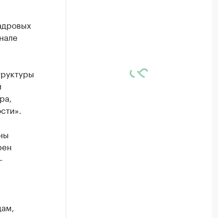
кадровых
нале
труктуры
й
ра,
сти».
ны
рен
—
дам,