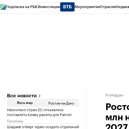
Подписка на РБК
Инвестиции
Мероприятия
Отрасли
Недви
РБК Курсы
РБК Life
Тренды
Визионеры
Национальные проекты
Горо
Спецпроекты СПб
Конференции СПб
Спецпроекты
Проверка конт
ProКадры
Все новости
Ростов-на-Дону
Весь мир
Рост
Несколько стран ЕС отказались
поставлять Киеву ракеты для Patriot
млн 
Политика
Шадаев отверг идею создать отдельный
2027 