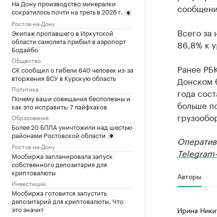
На Дону производство минералки
сообщении
сократилось почти на треть в 2026 г.
Ростов-на-Дону
Всего за 
Экипаж пропавшего в Иркутской
области самолета прибыл в аэропорт
86,8% к 
Бодайбо
Общество
Ранее РБ
СК сообщил о гибели 640 человек из-за
вторжения ВСУ в Курскую область
Донском 
Политика
года сост
Почему ваши совещания бесполезны и
больше п
как это исправить: 7 лайфхаков
грузообор
Образование
Более 20 БПЛА уничтожили над шестью
районами Ростовской области
Оператив
Ростов-на-Дону
Telegram-
Мосбиржа запланировала запуск
собственного депозитария для
криптовалюты
Авторы
Инвестиции
Мосбиржа готовится запустить
депозитарий для криптовалюты. Что
это значит
Ирина Ники