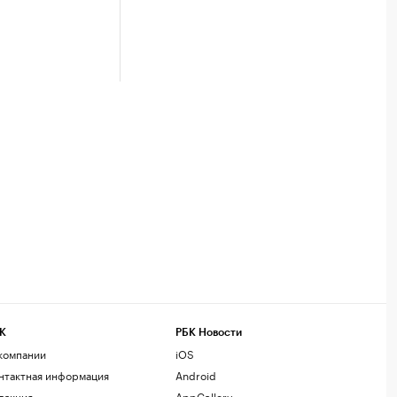
К
РБК Новости
компании
iOS
нтактная информация
Android
дакция
AppGallery