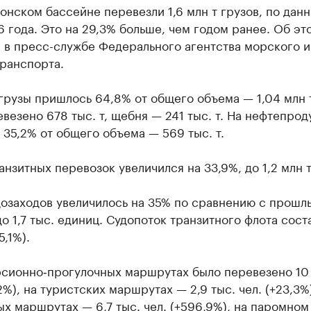
онском бассейне перевезли 1,6 млн т грузов, по данн
 года. Это на 29,3% больше, чем годом ранее. Об эт
 в пресс-службе Федерального агентства морского и
ранспорта.
грузы пришлось 64,8% от общего объема — 1,04 млн 
везено 678 тыс. т, щебня — 241 тыс. т. На нефтепрод
35,2% от общего объема — 569 тыс. т.
нзитных перевозок увеличился на 33,9%, до 1,2 млн т
дозаходов увеличилось на 35% по сравнению с прошл
о 1,7 тыс. единиц. Судопоток транзитного флота сост
5,1%).
рсионно‑прогулочных маршрутах было перевезено 10 
,2%), на туристских маршрутах — 2,9 тыс. чел. (+23,3%)
х маршрутах — 6,7 тыс. чел. (+596,9%), на паромном