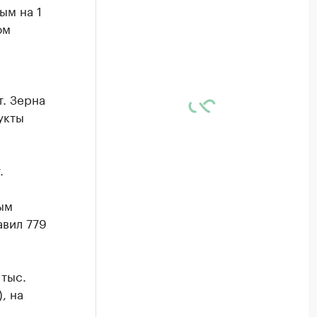
ым на 1
ом
т. Зерна
укты
.
ым
авил 779
тыс.
, на