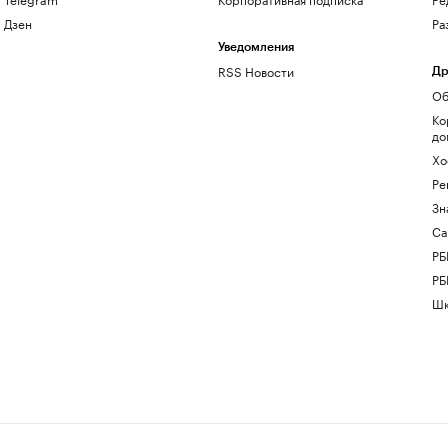
Дзен
Ра
Уведомления
RSS Новости
Др
Об
Ко
до
Хо
Ре
Зн
Са
РБ
РБ
Шк