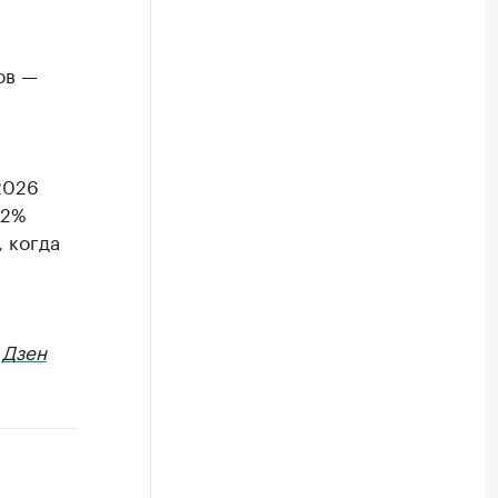
ов —
2026
32%
 когда
в
Дзен