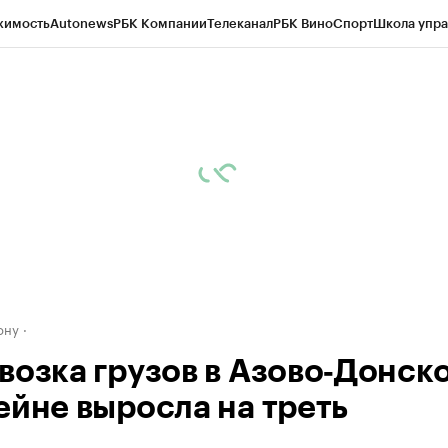
жимость
Autonews
РБК Компании
Телеканал
РБК Вино
Спорт
Школа упра
д
Стиль
Крипто
РБК Бизнес-среда
Дискуссионный клуб
Исследования
К
рагентов
Политика
Экономика
Бизнес
Технологии и медиа
Финансы
Рын
ону
возка грузов в Азово‑Донск
ейне выросла на треть