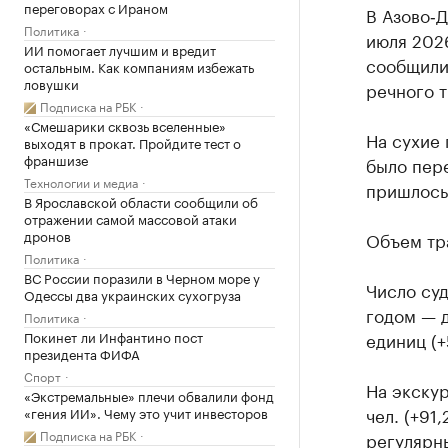
переговорах с Ираном
В Азово‑Д
Политика
июля 2026
ИИ помогает лучшим и вредит
сообщили
остальным. Как компаниям избежать
ловушки
речного т
Подписка на РБК
«Смешарики сквозь вселенные»
На сухие 
выходят в прокат. Пройдите тест о
франшизе
было пере
Технологии и медиа
пришлось 
В Ярославской области сообщили об
отражении самой массовой атаки
дронов
Объем тра
Политика
ВС России поразили в Черном море у
Число су
Одессы два украинских сухогруза
годом — д
Политика
Покинет ли Инфантино пост
единиц (+
президента ФИФА
Спорт
На экску
«Экстремальные» плечи обвалили фонд
чел. (+91
«гения ИИ». Чему это учит инвесторов
Подписка на РБК
регулярны