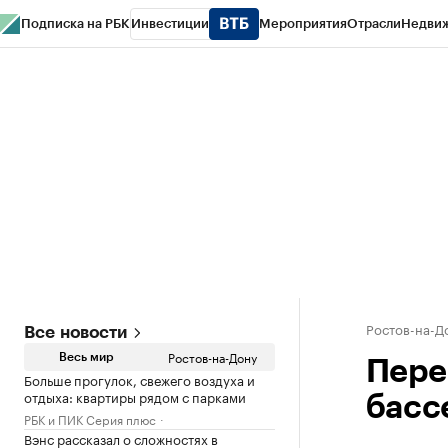
Подписка на РБК
Инвестиции
Мероприятия
Отрасли
Недви
РБК Курсы
РБК Life
Тренды
Визионеры
Национальные проекты
Горо
Спецпроекты СПб
Конференции СПб
Спецпроекты
Проверка конт
Ростов-на-Д
Все новости
Ростов-на-Дону
Весь мир
Пере
Больше прогулок, свежего воздуха и
отдыха: квартиры рядом с парками
басс
РБК и ПИК Серия плюс
Вэнс рассказал о сложностях в