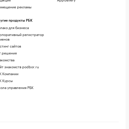
змещение рекламы
угие продукты РБК
лако для бизнеса
рпоративный регистратор
менов
стинг сайтов
г.решения
акомства
йт знакомств podbor.ru
К Компании
К Курсы
ола управления РБК