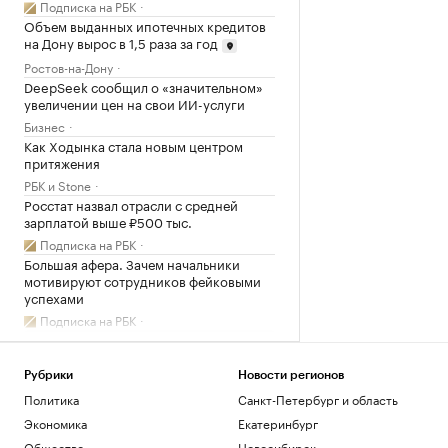
Подписка на РБК
Объем выданных ипотечных кредитов
на Дону вырос в 1,5 раза за год
Ростов-на-Дону
DeepSeek сообщил о «значительном»
увеличении цен на свои ИИ-услуги
Бизнес
Как Ходынка стала новым центром
притяжения
РБК и Stone
Росстат назвал отрасли с средней
зарплатой выше ₽500 тыс.
Подписка на РБК
Большая афера. Зачем начальники
мотивируют сотрудников фейковыми
успехами
Подписка на РБК
Загрузить еще
Рубрики
Новости регионов
Политика
Санкт-Петербург и область
Экономика
Екатеринбург
Общество
Новосибирск