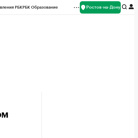
Ростов-на-Дону
вления РБК
РБК Образование
редитные рейтинги
Франшизы
Газета
ок наличной валюты
ом