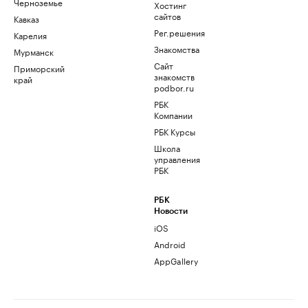
Черноземье
Хостинг
сайтов
Кавказ
Рег.решения
Карелия
Знакомства
Мурманск
Сайт
Приморский
знакомств
край
podbor.ru
РБК
Компании
РБК Курсы
Школа
управления
РБК
РБК
Новости
iOS
Android
AppGallery