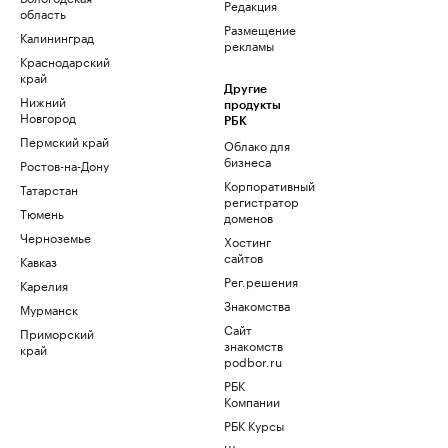
Редакция
область
Размещение
Калининград
рекламы
Краснодарский
край
Другие
Нижний
продукты
Новгород
РБК
Пермский край
Облако для
бизнеса
Ростов-на-Дону
Корпоративный
Татарстан
регистратор
Тюмень
доменов
Черноземье
Хостинг
сайтов
Кавказ
Рег.решения
Карелия
Знакомства
Мурманск
Сайт
Приморский
знакомств
край
podbor.ru
РБК
Компании
РБК Курсы