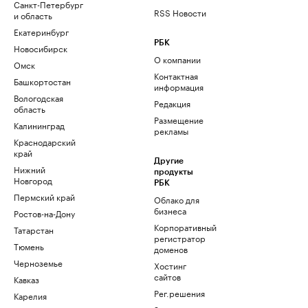
Санкт-Петербург
RSS Новости
и область
Екатеринбург
РБК
Новосибирск
О компании
Омск
Контактная
Башкортостан
информация
Вологодская
Редакция
область
Размещение
Калининград
рекламы
Краснодарский
край
Другие
Нижний
продукты
Новгород
РБК
Пермский край
Облако для
бизнеса
Ростов-на-Дону
Корпоративный
Татарстан
регистратор
Тюмень
доменов
Черноземье
Хостинг
сайтов
Кавказ
Рег.решения
Карелия