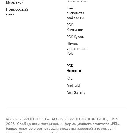
Знакомства
Мурманск
Сайт
Приморский
знакомств
край
podbor.ru
РБК
Компании
РБК Курсы
Школа
управления
РБК
РБК
Новости
iOS
Android
AppGallery
© ООО «БИЗНЕСПРЕСС», АО «РОСБИЗНЕСКОНСАЛТИНГ», 1995–
2026. Сообщения и материалы информационного агентства «РБК»
(свидетельство о регистрации средства массовой информации
выдано Федеральной службой по надзору в сфере связи,