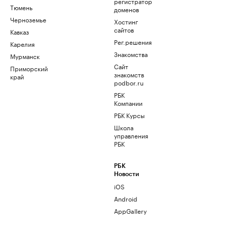
регистратор
Тюмень
доменов
Черноземье
Хостинг
сайтов
Кавказ
Рег.решения
Карелия
Знакомства
Мурманск
Сайт
Приморский
знакомств
край
podbor.ru
РБК
Компании
РБК Курсы
Школа
управления
РБК
РБК
Новости
iOS
Android
AppGallery