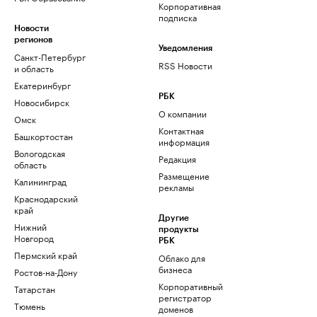
Корпоративная
подписка
Новости
регионов
Уведомления
Санкт-Петербург
RSS Новости
и область
Екатеринбург
РБК
Новосибирск
О компании
Омск
Контактная
Башкортостан
информация
Вологодская
Редакция
область
Размещение
Калининград
рекламы
Краснодарский
край
Другие
Нижний
продукты
Новгород
РБК
Пермский край
Облако для
бизнеса
Ростов-на-Дону
Корпоративный
Татарстан
регистратор
Тюмень
доменов