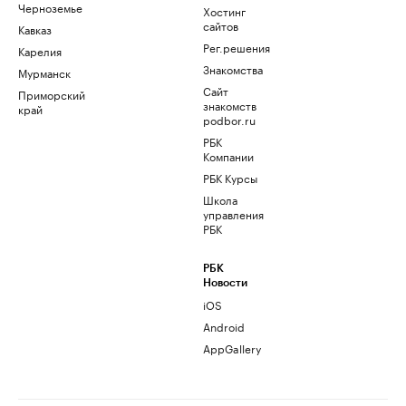
Черноземье
Хостинг
сайтов
Кавказ
Рег.решения
Карелия
Знакомства
Мурманск
Сайт
Приморский
знакомств
край
podbor.ru
РБК
Компании
РБК Курсы
Школа
управления
РБК
РБК
Новости
iOS
Android
AppGallery