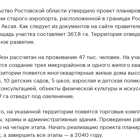
ьство Ростовской области утвердило проект планиро
и старого аэропорта, расположенной в границах Рос
 Аксая. Как следует из документов на сайте правител
щадь участка составляет 367,8 га. Территория отвед
ное развитие.
он рассчитан на проживание 47 тыс. человек. На уча
ся создание трех микрорайонов и одного жилого ква
рритории появятся многоквартирные жилые дома высо
, 10 детских садов, 5 школ, взрослая и детская полик
онсультацией, объекты физической культуры и искус
7 га отведут под озеленение.
о, на указанной территории появятся торговые комп
ы, храмы и административные здания. Проведение ра
 на четыре этапа. Начать реализацию проекта плани
, а завершить все этапы — в 2040 году.