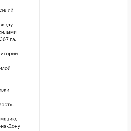
силий
зведут
 жилыми
367 га.
ритории
илой
овки
вест».
мацию,
-на-Дону