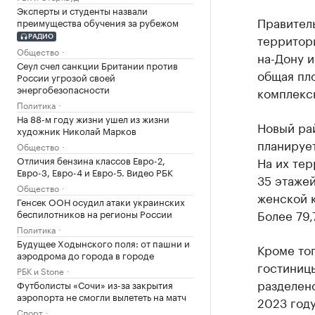
Эксперты и студенты назвали
Правител
преимущества обучения за рубежом
территори
РАДИО
Общество
на-Дону и
Сеул счел санкции Британии против
общая пло
России угрозой своей
энергобезопасности
комплекс
Политика
На 88-м году жизни ушел из жизни
Новый рай
художник Николай Марков
планирует
Общество
Отличия бензина классов Евро-2,
На их те
Евро-3, Евро-4 и Евро-5. Видео РБК
35 этажей
Общество
женской к
Генсек ООН осудил атаки украинских
Более 79,
беспилотников на регионы России
Политика
Будущее Ходынского поля: от пашни и
Кроме тог
аэродрома до города в городе
гостиниц
РБК и Stone
разделено
Футболисты «Сочи» из-за закрытия
аэропорта не смогли вылететь на матч
2023 году
Спорт