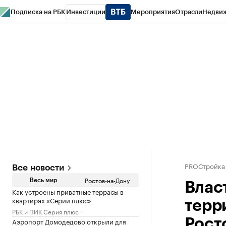
Подписка на РБК
Инвестиции
Мероприятия
Отрасли
Недви
РБК Курсы
РБК Life
Тренды
Визионеры
Национальные проекты
Горо
Спецпроекты СПб
Конференции СПб
Спецпроекты
Проверка конт
PROСтройка
Все новости
Ростов-на-Дону
Весь мир
Влас
Как устроены приватные террасы в
квартирах «Серии плюс»
терр
РБК и ПИК Серия плюс
Аэропорт Домодедово открыли для
Рост