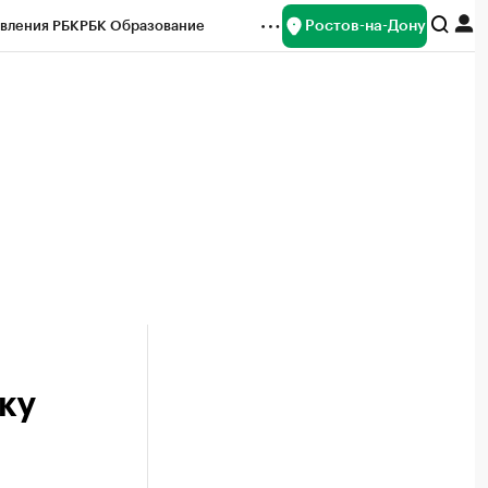
Ростов-на-Дону
вления РБК
РБК Образование
редитные рейтинги
Франшизы
Газета
ок наличной валюты
ку