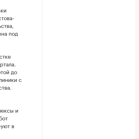
вки
това-
ьства,
ена под
стке
ртала.
той до
линики с
ства.
лексы и
бот
руют в