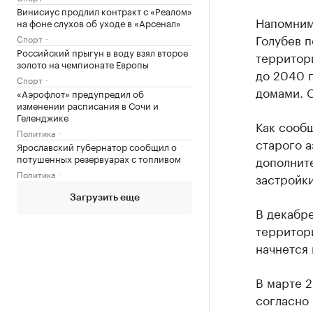
Винисиус продлил контракт с «Реалом»
Напомним,
на фоне слухов об уходе в «Арсенал»
Голубев 
Спорт
Российский прыгун в воду взял второе
территор
золото на чемпионате Европы
до 2040 
Спорт
домами. 
«Аэрофлот» предупредил об
изменении расписания в Сочи и
Геленджике
Как сообщ
Политика
старого а
Ярославский губернатор сообщил о
потушенных резервуарах с топливом
дополнит
Политика
застройки
Загрузить еще
В декабр
территори
начнется 
В марте 
согласно 