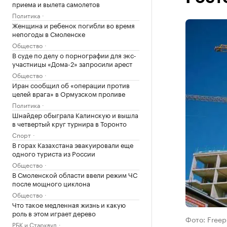
приема и вылета самолетов
Политика
Женщина и ребенок погибли во время
непогоды в Смоленске
Общество
В суде по делу о порнографии для экс-
участницы «Дома-2» запросили арест
Общество
Иран сообщил об «операции против
целей врага» в Ормузском проливе
Политика
Шнайдер обыграла Калинскую и вышла
в четвертый круг турнира в Торонто
Спорт
В горах Казахстана эвакуировали еще
одного туриста из России
Общество
В Смоленской области ввели режим ЧС
после мощного циклона
Общество
Что такое медленная жизнь и какую
роль в этом играет дерево
Фото: Freep
РБК и Старквуд