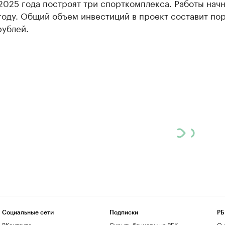
2025 года построят три спорткомплекса. Работы начн
году. Общий объем инвестиций в проект составит по
рублей.
Социальные сети
Подписки
РБ
ВКонтакте
Скрыть баннеры на РБК
О 