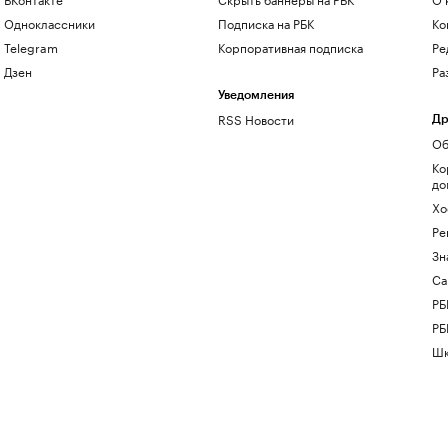
Одноклассники
Подписка на РБК
Ко
Telegram
Корпоративная подписка
Ре
Дзен
Ра
Уведомления
RSS Новости
Др
Об
Ко
до
Хо
Ре
Зн
Са
РБ
РБ
Шк