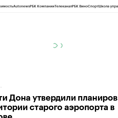
жимость
Autonews
РБК Компании
Телеканал
РБК Вино
Спорт
Школа упра
д
Стиль
Крипто
РБК Бизнес-среда
Дискуссионный клуб
Исследования
К
рагентов
Политика
Экономика
Бизнес
Технологии и медиа
Финансы
Рын
ти Дона утвердили планиров
итории старого аэропорта в
ове