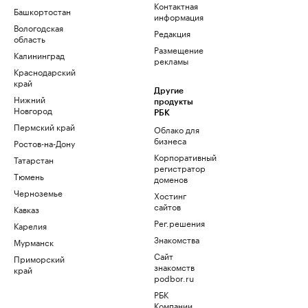
Контактная
Башкортостан
информация
Вологодская
Редакция
область
Размещение
Калининград
рекламы
Краснодарский
край
Другие
Нижний
продукты
Новгород
РБК
Пермский край
Облако для
бизнеса
Ростов-на-Дону
Корпоративный
Татарстан
регистратор
Тюмень
доменов
Черноземье
Хостинг
сайтов
Кавказ
Рег.решения
Карелия
Знакомства
Мурманск
Сайт
Приморский
знакомств
край
podbor.ru
РБК
Компании