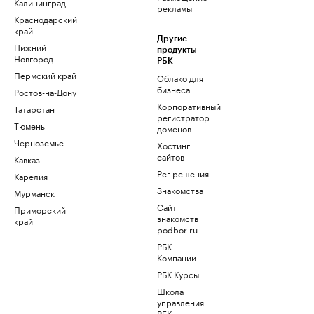
Калининград
рекламы
Краснодарский
край
Другие
Нижний
продукты
Новгород
РБК
Пермский край
Облако для
бизнеса
Ростов-на-Дону
Корпоративный
Татарстан
регистратор
Тюмень
доменов
Черноземье
Хостинг
сайтов
Кавказ
Рег.решения
Карелия
Знакомства
Мурманск
Сайт
Приморский
знакомств
край
podbor.ru
РБК
Компании
РБК Курсы
Школа
управления
РБК