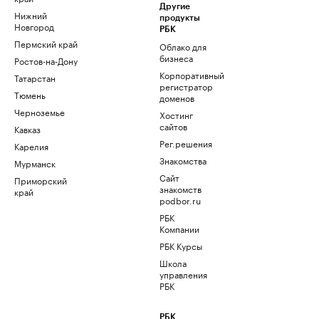
Другие
Нижний
продукты
Новгород
РБК
Пермский край
Облако для
бизнеса
Ростов-на-Дону
Корпоративный
Татарстан
регистратор
Тюмень
доменов
Черноземье
Хостинг
сайтов
Кавказ
Рег.решения
Карелия
Знакомства
Мурманск
Сайт
Приморский
знакомств
край
podbor.ru
РБК
Компании
РБК Курсы
Школа
управления
РБК
РБК