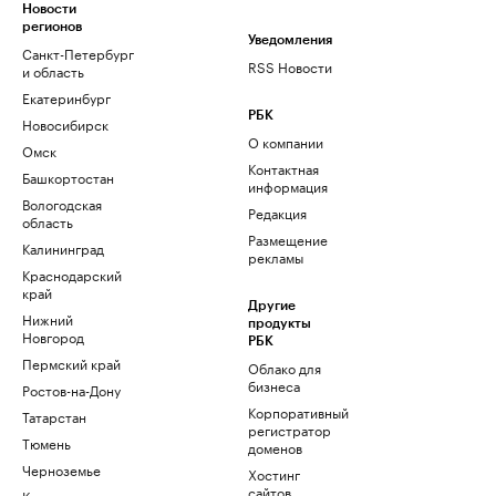
Новости
регионов
Уведомления
Санкт-Петербург
RSS Новости
и область
Екатеринбург
РБК
Новосибирск
О компании
Омск
Контактная
Башкортостан
информация
Вологодская
Редакция
область
Размещение
Калининград
рекламы
Краснодарский
край
Другие
Нижний
продукты
Новгород
РБК
Пермский край
Облако для
бизнеса
Ростов-на-Дону
Корпоративный
Татарстан
регистратор
Тюмень
доменов
Черноземье
Хостинг
сайтов
Кавказ