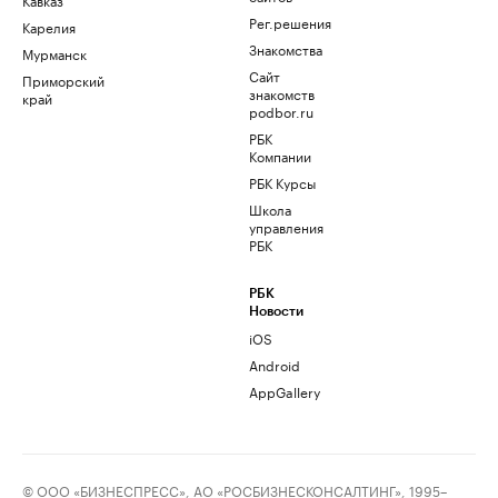
Рег.решения
Карелия
Знакомства
Мурманск
Сайт
Приморский
знакомств
край
podbor.ru
РБК
Компании
РБК Курсы
Школа
управления
РБК
РБК
Новости
iOS
Android
AppGallery
© ООО «БИЗНЕСПРЕСС», АО «РОСБИЗНЕСКОНСАЛТИНГ», 1995–