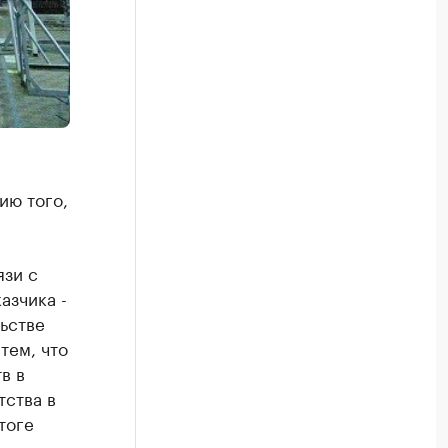
ию того,
язи с
азчика -
ьстве
тем, что
в в
ства в
тоге
в