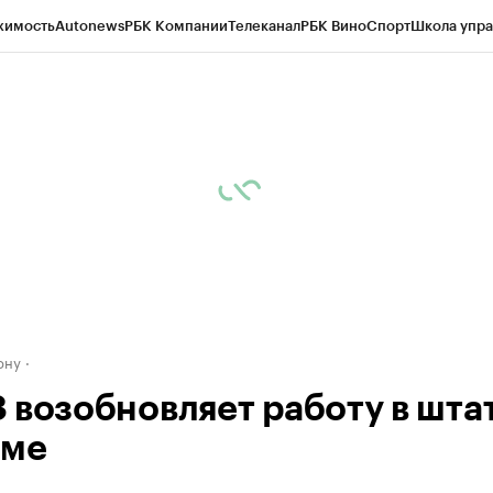
жимость
Autonews
РБК Компании
Телеканал
РБК Вино
Спорт
Школа упра
д
Стиль
Крипто
РБК Бизнес-среда
Дискуссионный клуб
Исследования
К
рагентов
Политика
Экономика
Бизнес
Технологии и медиа
Финансы
Рын
ону
 возобновляет работу в шта
име