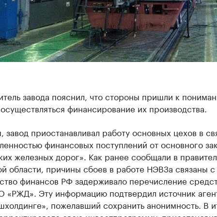
тель завода пояснил, что стороны пришли к пониман
 осуществляться финансирование их производства.
 завод приостанавливал работу основных цехов в св
ленностью финансовых поступлений от основного зак
их железных дорог». Как ранее сообщали в правител
й области, причины сбоев в работе НЭВЗа связаны с 
ство финансов РФ задерживало перечисление средст
О «РЖД». Эту информацию подтвердил источник агент
шхолдинге», пожелавший сохранить анонимность. В и
орректировало свою инвестпрограмму, приостанови