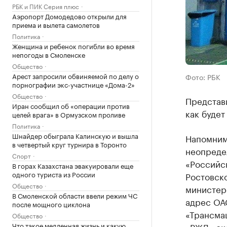
РБК и ПИК Серия плюс
Аэропорт Домодедово открыли для
приема и вылета самолетов
Политика
Женщина и ребенок погибли во время
непогоды в Смоленске
Общество
Арест запросили обвиняемой по делу о
Фото: РБК
порнографии экс-участнице «Дома-2»
Общество
Представи
Иран сообщил об «операции против
как будет
целей врага» в Ормузском проливе
Политика
Шнайдер обыграла Калинскую и вышла
Напомним,
в четвертый круг турнира в Торонто
неопреде
Спорт
«Российск
В горах Казахстана эвакуировали еще
одного туриста из России
Ростовско
Общество
министер
В Смоленской области ввели режим ЧС
адрес ОА
после мощного циклона
«Трансма
Общество
Что такое медленная жизнь и какую
«РЖД» ск