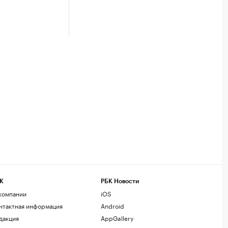
К
РБК Новости
компании
iOS
нтактная информация
Android
дакция
AppGallery