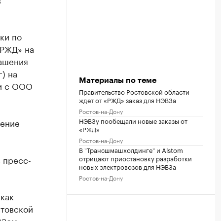
ки по
«РЖД» на
лашения
) на
Материалы по теме
 и с ООО
Правительство Ростовской области
ждет от «РЖД» заказ для НЭВЗа
Ростов-на-Дону
НЭВЗу пообещали новые заказы от
нение
«РЖД»
Ростов-на-Дону
В "Трансшмашхолдинге" и Alstom
отрицают приостановку разработки
 пресс-
новых электровозов для НЭВЗа
Ростов-на-Дону
как
стовской
ВЗом