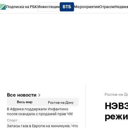
Подписка на РБК
Инвестиции
Мероприятия
Отрасли
Недви
РБК Курсы
РБК Life
Тренды
Визионеры
Национальные проекты
Горо
Спецпроекты СПб
Конференции СПб
Спецпроекты
Проверка конт
Ростов-на-Д
Все новости
Ростов-на-Дону
Весь мир
НЭВЗ
В Африке поддержали Инфантино
после скандала с продажей прав ЧМ
реж
Спорт
Запасы газа в Европе на минимуме. Что