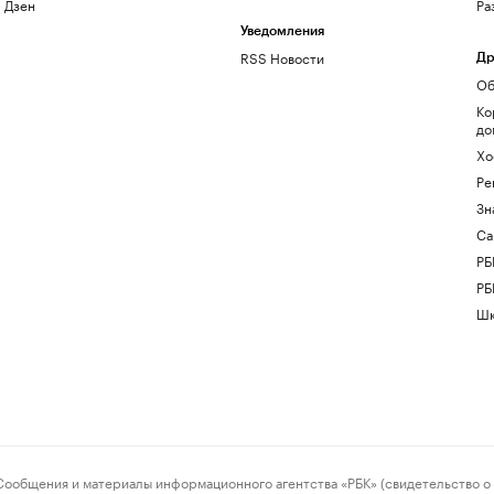
Дзен
Ра
Уведомления
RSS Новости
Др
Об
Ко
до
Хо
Ре
Зн
Са
РБ
РБ
Шк
ения и материалы информационного агентства «РБК» (свидетельство о 