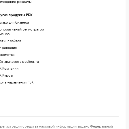
змещение рекламы
угие продукты РБК
лако для бизнеса
рпоративный регистратор
менов
стинг сайтов
г.решения
акомства
йт знакомств podbor.ru
К Компании
К Курсы
ола управления РБК
регистрации средства массовой информации выдано Федеральной