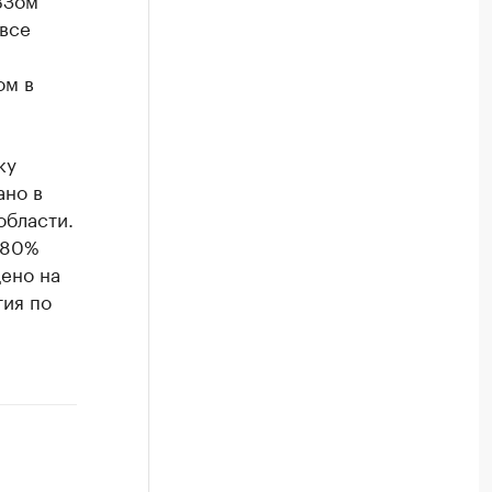
 все
ом в
ку
ано в
области.
 80%
щено на
ия по