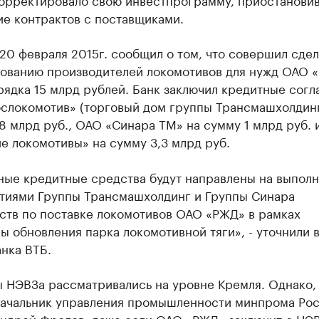
ие контрактов с поставщиками.
20 февраля 2015г. сообщил о том, что совершил сдел
ованию производителей локомотивов для нужд ОАО 
рядка 15 млрд рублей. Банк заключил кредитные сог
ослокомотив» (торговый дом группы Трансмашхолдинг
8 млрд руб., ОАО «Синара ТМ» на сумму 1 млрд руб.
е локомотивы» на сумму 3,3 млрд руб.
ные кредитные средства будут направлены на выпол
тиями Группы Трансмашхолдинг и Группы Синара
ств по поставке локомотивов ОАО «РЖД» в рамках
 обновления парка локомотивной тяги», - уточнили в
нка ВТБ.
 НЭВЗа рассматривались на уровне Кремля. Однако, 
начальник управления промышленности минпрома Ро
Андрей Фролов, даже если ОАО «РЖД» заключит с НЭ