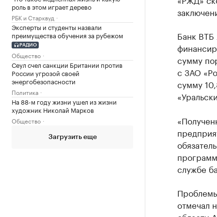
роль в этом играет дерево
заключен
РБК и Старквуд
Эксперты и студенты назвали
Банк ВТБ 
преимущества обучения за рубежом
финансир
РАДИО
Общество
сумму по
Сеул счел санкции Британии против
с ЗАО «Р
России угрозой своей
энергобезопасности
сумму 10,
Политика
«Уральски
На 88-м году жизни ушел из жизни
художник Николай Марков
«Получен
Общество
предприя
Загрузить еще
обязатель
программы
службе ба
Проблемы
отмечал 
области 