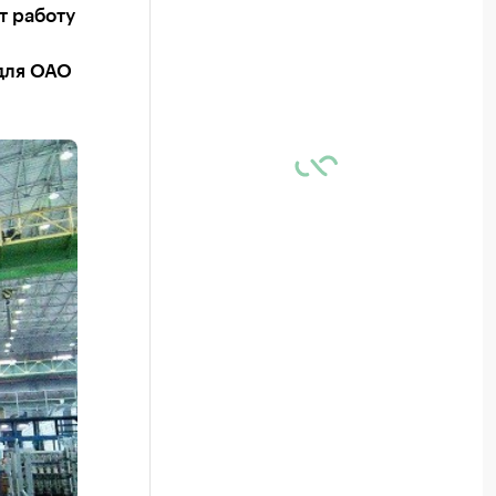
т работу
 для ОАО