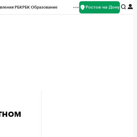
Ростов-на-Дону
вления РБК
РБК Образование
редитные рейтинги
Франшизы
Газета
ок наличной валюты
тном