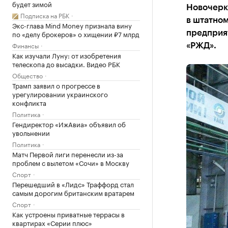
будет зимой
Новочерк
Подписка на РБК
в штатном
Экс-глава Mind Money признала вину
по «делу брокеров» о хищении ₽7 млрд
предприят
Финансы
«РЖД».
Как изучали Луну: от изобретения
телескопа до высадки. Видео РБК
Общество
Трамп заявил о прогрессе в
урегулировании украинского
конфликта
Политика
Гендиректор «ИжАвиа» объявил об
увольнении
Политика
Матч Первой лиги перенесли из-за
проблем с вылетом «Сочи» в Москву
Спорт
Перешедший в «Лидс» Траффорд стал
самым дорогим британским вратарем
Спорт
Как устроены приватные террасы в
квартирах «Серии плюс»