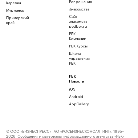
Рег.решения
Карелия
Знакомства
Мурманск
Сайт
Приморский
знакомств
край
podbor.ru
РБК
Компании
РБК Курсы
Школа
управления
РБК
РБК
Новости
iOS
Android
AppGallery
© ООО «БИЗНЕСПРЕСС», АО «РОСБИЗНЕСКОНСАЛТИНГ», 1995–
2026. Сообщения и материалы информационного агентства «РБК»