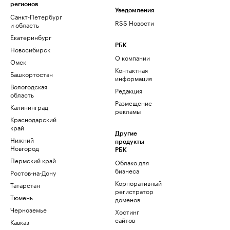
регионов
Уведомления
Санкт-Петербург
RSS Новости
и область
Екатеринбург
РБК
Новосибирск
О компании
Омск
Контактная
Башкортостан
информация
Вологодская
Редакция
область
Размещение
Калининград
рекламы
Краснодарский
край
Другие
Нижний
продукты
Новгород
РБК
Пермский край
Облако для
бизнеса
Ростов-на-Дону
Корпоративный
Татарстан
регистратор
Тюмень
доменов
Черноземье
Хостинг
сайтов
Кавказ